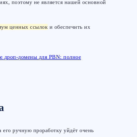
иях, поэтому не является нашей основной
мум ценных ссылок
и обеспечить их
ые дроп-домены для PBN: полное
а
а его ручную проработку уйдёт очень