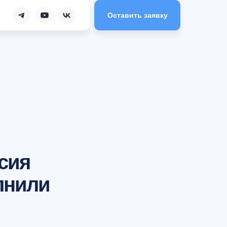
Оставить заявку
сия
лнили