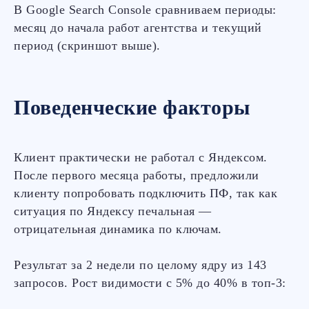
В Google Search Console сравниваем периоды:
месяц до начала работ агентства и текущий
период (скриншот выше).
Информация
Юридическая информация
Политика конфиденциальности
Поведенческие факторы
Оферта (технич.)
Оферта (РИМ на TG-канале)
Клиент практически не работал с Яндексом.
После первого месяца работы, предложили
Релианта
клиенту попробовать подключить ПФ, так как
Агентство полного цикла
ситуация по Яндексу печальная —
по продвижению сайтов в интернете
отрицательная динамика по ключам.
©
2026
«Релианта»
Результат за 2 недели по целому ядру из 143
запросов. Рост видимости с 5% до 40% в топ-3: