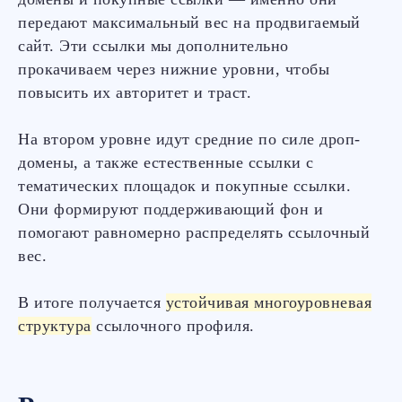
Получите КП и SEO-
аудит вашего сайта
передают максимальный вес на продвигаемый
бесплатно!
сайт. Эти ссылки мы дополнительно
прокачиваем через нижние уровни, чтобы
Аудит сайта с самыми критическими
SEO-проблемами
повысить их авторитет и траст.
Анализ поисковых запросов,
органического трафика, ссылочных
показателей
На втором уровне идут средние по силе дроп-
Индивидуальные рекомендации
домены, а также естественные ссылки с
по улучшению сайта и продвижения
тематических площадок и покупные ссылки.
Они формируют поддерживающий фон и
Оставить заявку
помогают равномерно распределять ссылочный
вес.
В итоге получается
устойчивая многоуровневая
структура
ссылочного профиля.