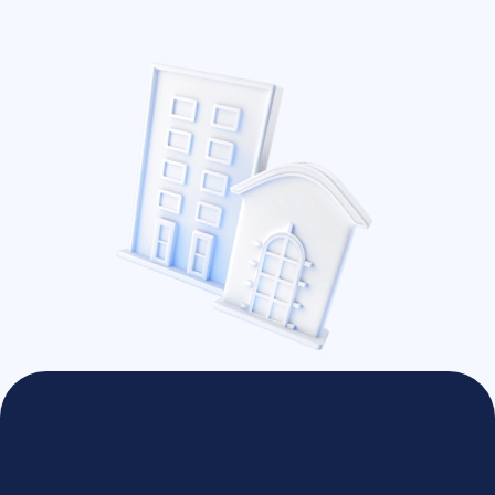
Увеличение целевого трафика из
поисковых систем по коммерческим и
региональным запросам
Стабильный поток заявок и обращений без
зависимости от дорогой рекламы в Яндекс
Директ
Повышение доверия к компании за счёт
проработанных страниц услуг и контента
на всем сайте