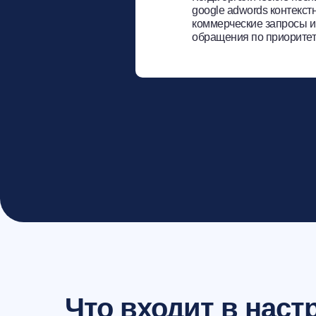
google adwords контекст
коммерческие запросы и
обращения по приорите
Что входит в наст