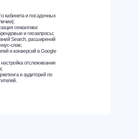
го кабинета и посадочных
личии);
изация семантики:
брендовые и геозапросы;
аний Search, расширений
инус-слов;
лей и конверсий в Google
 настройка отслеживания
к;
ркетинга и аудиторий по
тителей.