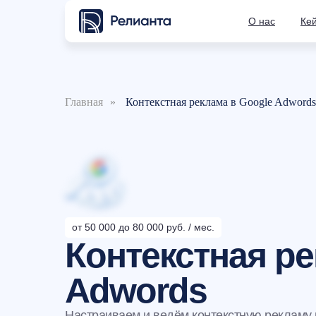
О нас
Ке
Главная
»
Контекстная реклама в Google Adwords
от 50 000 до 80 000 руб. / мес.
Контекстная ре
Adwords
Настраиваем и ведём контекстную рекламу 