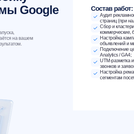
амы Google
Состав работ:
Аудит рекламно
страниц (при на
Сбор и кластер
коммерческие, 
апуска,
Настройка камп
таётся на вашем
объявлений и м
зультатом.
Подключение це
Analytics / GA4;
UTM-разметка и
звонков и заяво
Настройка рема
сегментам посе