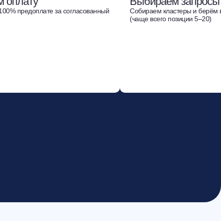
м оплату
Выбираем запросы
100% предоплате за согласованный
Собираем кластеры и берём в
(чаще всего позиции 5–20)