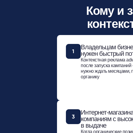
Кому и 
контекс
Владельцам бизне
нужен быстрый по
Контекстная реклама adw
после запуска кампаний 
нужно ждать месяцами, п
органику
Интернет-магазин
компаниям с высо
в выдаче
Когда органические пози