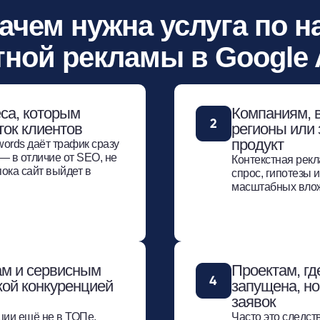
зачем нужна услуга по н
тной рекламы в Google
са, которым
Компаниям, 
ток клиентов
регионы или
продукт
ords даёт трафик сразу
— в отличие от SEO, не
Контекстная рекл
ока сайт выйдет в
спрос, гипотезы 
масштабных влож
ам и сервисным
Проектам, гд
кой конкуренцией
запущена, но
заявок
ции ещё не в ТОПе,
Часто это следств