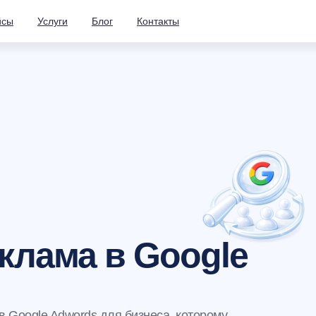
йсы
Услуги
Блог
Контакты
клама в Google
в Google Adwords для бизнеса, которому