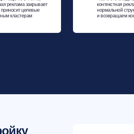
ная реклама закрывает
контекстная рекл
 приносит целевые
нормальной струк
тным кластерам
и возвращаем ко
ройку