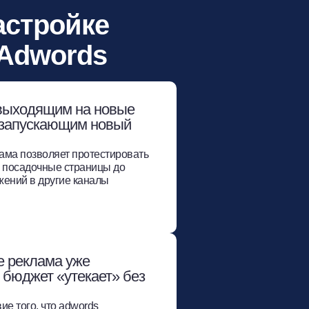
астройке
 Adwords
выходящим на новые
 запускающим новый
ама позволяет протестировать
и посадочные страницы до
ений в другие каналы
е реклама уже
 бюджет «утекает» без
ие того, что adwords