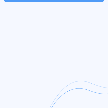
Получите коммерческое
предложение и SEO-
аудит вашего сайта
бесплатно
Аудит сайта с самыми критическими
SEO-проблемами
Анализ поисковых запросов,
органического трафика, ссылочных
показателей
Индивидуальные рекомендации
по улучшению сайта и продвижения
План работ на ближайшие месяцы
Оставить заявку