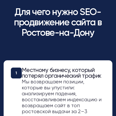
в топе
Изучаем стратегии лидеров,
находим их слабые места и
строим SEO-систему, которая
обходит их по региональным и
коммерческим запросам в
Ростове
Проектам, где SEO-трафика
много, а заявок нет
Проводим коммерческий аудит,
переупаковываем страницы
услуг и настраиваем сценарии,
которые превращают
посетителей из Ростова в звонки
и заявки.
Бизнесу, который хочет
доминировать в локальной
выдаче
Строим стратегию на 6–12
месяцев: гео-оптимизация,
работа с картами, наращивание
регионального ссылочного