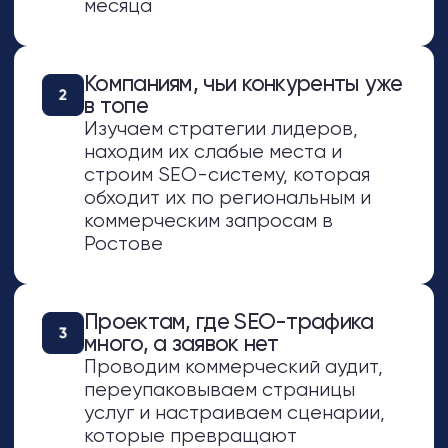
профиля и закрепление в топе
Ростова-на-Дону
Как мы выстраиваем SEO
в Ростове-на-Дону
SEO-продвижение в Ростове начинается с
глубокого анализа местного рынка и
поведения аудитории. Мы собираем
семантику с привязкой к районам и
ключевым точкам города, чтобы попасть в
запросы ростовчан
Состав работ: