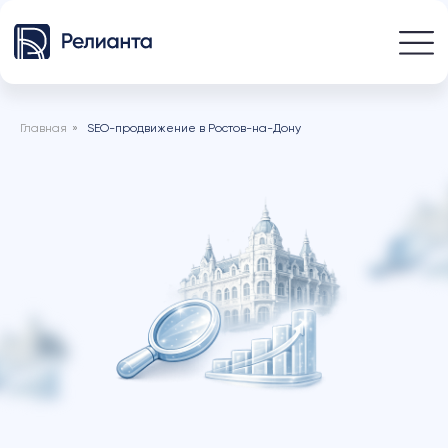
Главная
»
SEO-продвижение в Ростов-на-Дону
от 50 000 до 80 000 руб. / мес.
SEO-продвижение в
Ростове-на-Дону
Для SEO-продвижения в Ростове-на-Дону мы
выстраиваем локальную стратегию:
анализируем конкурентов в регионе,