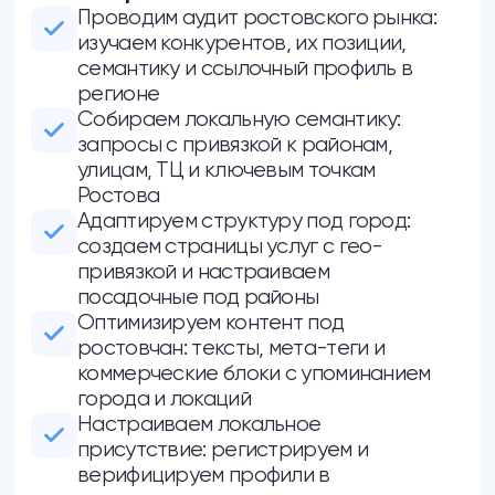
Как мы будем работать
Шаг 1
Шаг 2
Обсуждаем
Фиксируем
договоренности
Обсуждаем с вами цели
Закрепляем все
продвижения, приоритетные
договоренности в договоре
направления в бизнесе
и подписываем в любом
удобном формате (есть ЭДО)