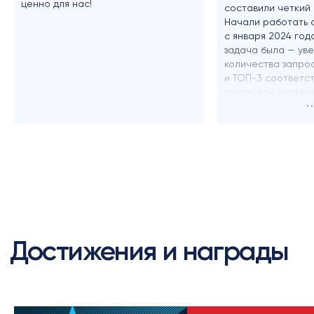
ценно для нас!
составили четкий 
Начали работать 
с января 2024 год
задача была — ув
количества запрос
и ТОП-3 соответс
поисковой систем
За первые 3 меся
запросов в топе в
что для нашей сф
хороший результа
ссылочные показа
улучшаются от мес
Отдельно отмечу 
сотрудники отзыв
реагируют на воп
по проекту своев
и прозрачная.