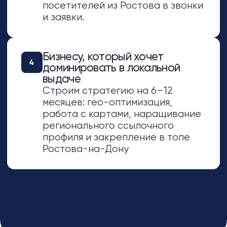
Проводим аудит ростовского рынка:
изучаем конкурентов, их позиции,
семантику и ссылочный профиль в
регионе
Собираем локальную семантику:
запросы с привязкой к районам,
улицам, ТЦ и ключевым точкам
Ростова
Адаптируем структуру под город:
создаем страницы услуг с гео-
привязкой и настраиваем
посадочные под районы
Оптимизируем контент под
ростовчан: тексты, мета-теги и
коммерческие блоки с упоминанием
города и локаций
Настраиваем локальное
присутствие: регистрируем и
верифицируем профили в
ростовских справочниках и картах
Усиливаем региональные сигналы:
размещаем ссылки с местных
площадок и работаем с
упоминаниями в ростовских СМИ