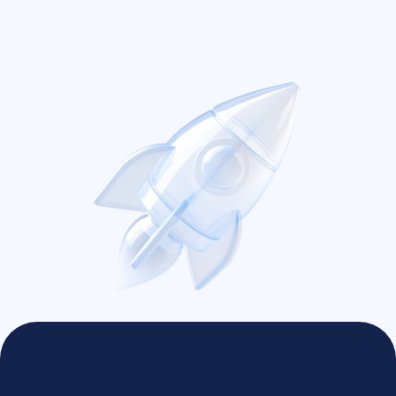
ключевым точкам города
Рост числа звонков от местных клиентов,
которые ищут услуги рядом с домом или
работой в Ростове
Увеличение доли целевого трафика из
Ростова-на-Дону и области без затрат на
контекстную рекламу
Усиление позиций в Яндекс и Google по
региональным запросам, опережая
конкурентов из города