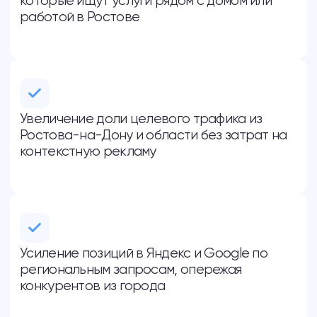
вас заинтересовать
SEO-продвижение по часам
Построение PBN сетей из дроп-
доменов
Коммерческий SEO-аудит
Оптимизация скорости загрузки
сайта
Внедрение адаптивной верстки
сайта