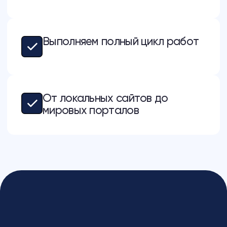
Для чего нужно SEO-
продвижение сайта в
Ростове-на-Дону
Местному бизнесу, который
потерял органический трафик
Мы возвращаем позиции,
которые вы упустили:
анализируем падения,
восстанавливаем индексацию и
возвращаем сайт в топ
ростовской выдачи за 2–3
месяца
Компаниям, чьи конкуренты уже