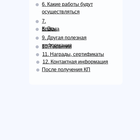
6. Какие работы будут
осуществляться
7.
Кейсы
8. Цена
9. Другая полезная
информация
10. Гарантии
11. Награды, сертификаты
12. Контактная информация
После получения КП